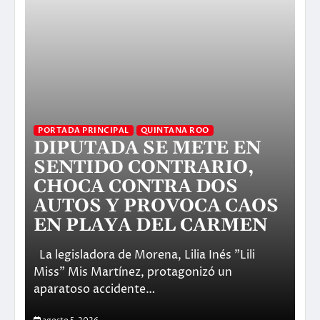
PORTADA PRINCIPAL
QUINTANA ROO
IN
DIPUTADA SE METE EN
C
G
SENTIDO CONTRARIO,
L
CHOCA CONTRA DOS
D
S
AUTOS Y PROVOCA CAOS
N
EN PLAYA DEL CARMEN
G
La legisladora de Morena, Lilia Inés "Lili
Va
,
Miss" Mis Martínez, protagonizó un
Vi
aparatoso accidente…
la