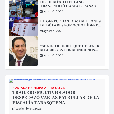
DESDE MÉXICO EL CJNG
TRANSPORTÓ HASTA ESPAÑA 2.5
TONELADAS DE METANFETAMINA
agosto 5, 2026
EU OFRECE HASTA 102 MILLONES
DE DÓLARES POR OCHO LÍDERES
DEL CJNG
agosto 5, 2026
*SE NOS OCURRIÓ QUE DEBEN IR
MUJERES EN LOS MUNICIPIOS
GOBERNADOS POR HOMBRES:
agosto 5, 2026
ERA*
PORTADA PRINCIPAL
TABASCO
TRAILERO MULTIVIOLADOR
DESPEDAZÓ VARIAS PATRULLAS DE LA
FISCALÍA TABASQUEÑA
septiembre 9, 2023