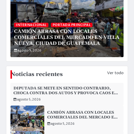
INTERNACIONAL
PORTADA PRINCIPAL
CAMIÓN ARRASA CON LOCALES
COMERCIALES DEL MERCADO EN VILLA
NUEVA, CIUDAD DE GUATEMALA
agosto 5, 2026
Ver todo
Noticias recientes
DIPUTADA SE METE EN SENTIDO CONTRARIO,
CHOCA CONTRA DOS AUTOS Y PROVOCA CAOS EN
PLAYA DEL CARMEN
agosto 5, 2026
CAMIÓN ARRASA CON LOCALES
COMERCIALES DEL MERCADO EN
VILLA NUEVA, CIUDAD DE
agosto 5, 2026
GUATEMALA