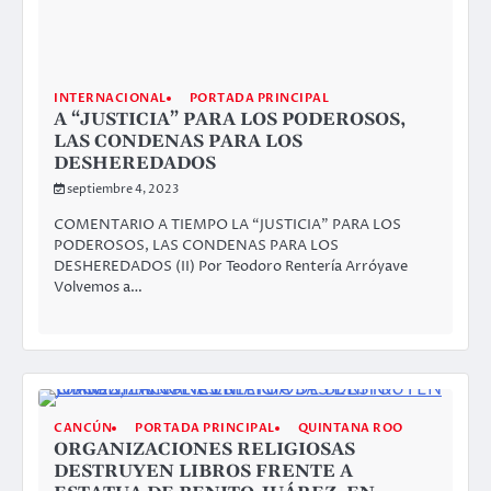
CANCÚN
septiembre 4, 2023
Por Agencias SFAS/Cancún, QRoo.- A una semana del
inicio escolar, aumenta el repudio contra los libros de
texto gratuitos ‘comunistas’…
CHETUMAL
PORTADA PRINCIPAL
QUINTANA ROO
FIRMAN CONVENIO PARA
DESARROLLAR PROYECTOS Y
ACCIONES QUE PREVENGAN DELITOS
EN LA COMUNIDAD ESCOLAR, EN QROO
septiembre 3, 2023
Por Agencias SFAS/Chetumal; 3 de septiembre, 2023.-
La Secretaría de Educación de Quintana Roo (SEQ) y el
Secretariado Ejecutivo del…