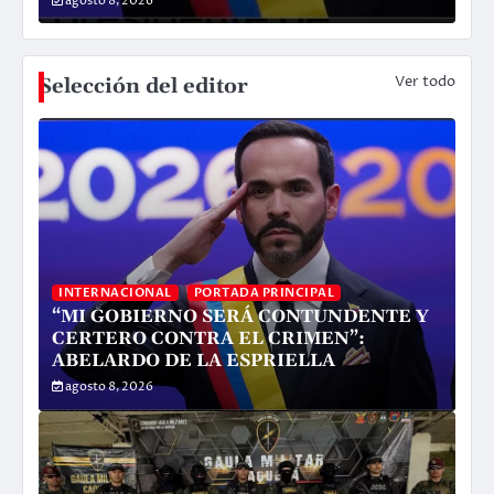
agosto 8, 2026
a
Ver todo
Selección del editor
INTERNACIONAL
PORTADA PRINCIPAL
“MI GOBIERNO SERÁ CONTUNDENTE Y
CERTERO CONTRA EL CRIMEN”:
ABELARDO DE LA ESPRIELLA
agosto 8, 2026