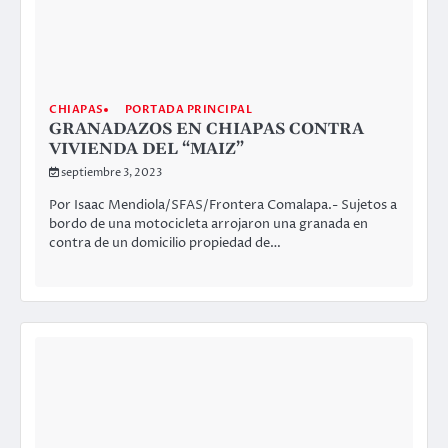
PORTADA PRINCIPAL
TABASCO
EN PLENA AUSTERIDAD, NARCISO
OROPESA GASTA MILLONES EN AUTOS
PARA LANZARSE EN CONTRA DE LOS
TRANSPORTISTAS DE TABASCO
septiembre 3, 2023
Por Isaac Mendiola/SFAS/Villahermosa, Tabasco.- En
plena austeridad republicana que por instrucciones del
Presidente Andrés Manuel López Obrador se aplica, en…