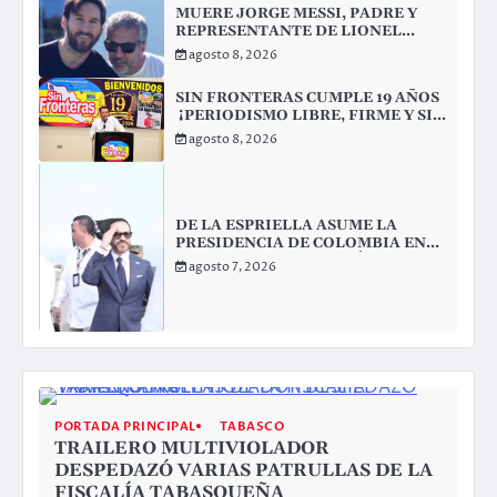
MUERE JORGE MESSI, PADRE Y
REPRESENTANTE DE LIONEL
MESSI
agosto 8, 2026
SIN FRONTERAS CUMPLE 19 AÑOS
¡PERIODISMO LIBRE, FIRME Y SIN
CONCESIONES!
agosto 8, 2026
DE LA ESPRIELLA ASUME LA
PRESIDENCIA DE COLOMBIA EN
UNA CEREMONIA HISTÓRICA EN
agosto 7, 2026
CALI
PORTADA PRINCIPAL
TABASCO
TRAILERO MULTIVIOLADOR
DESPEDAZÓ VARIAS PATRULLAS DE LA
FISCALÍA TABASQUEÑA