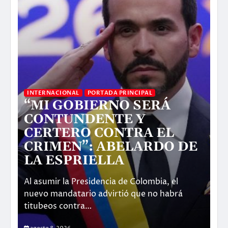
INTERNACIONAL
PORTADA PRINCIPAL
“MI GOBIERNO SERÁ
IN
CONTUNDENTE Y
D
CERTERO CONTRA EL
T
CRIMEN”: ABELARDO DE
M
LA ESPRIELLA
P
Al asumir la Presidencia de Colombia, el
De
nuevo mandatario advirtió que no habrá
na
titubeos contra…
SF