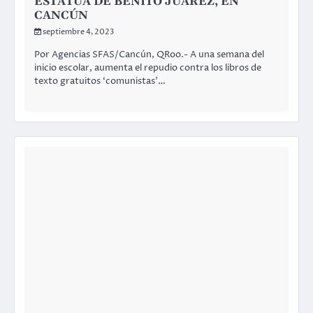
CHIAPAS
PORTADA PRINCIPAL
GRANADAZOS EN CHIAPAS CONTRA
VIVIENDA DEL “MAIZ”
septiembre 3, 2023
Por Isaac Mendiola/SFAS/Frontera Comalapa.- Sujetos a
bordo de una motocicleta arrojaron una granada en
contra de un domicilio propiedad de…