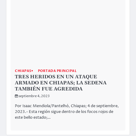
TAMBIÉN FUE AGREDIDA
septiembre 4, 2023
Por Isaac Mendiola/Pantelhó, Chiapas; 4 de septiembre,
2023.- Esta región sigue dentro de los focos rojos de
este bello estado;…
PORTADA PRINCIPAL
TABASCO
EMPODERAN A SHEINBAUM Y LE
SACAN LAS MANOS A ADÁN DE
TABASCO
septiembre 4, 2023
Por Isaac Mendiola/SFAS/Villahermosa.- El visto bueno
del presidente Andrés Manuel López Obrador para que
Javier May Rodríguez renunciara a Fonatur…