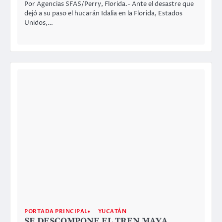
CHETUMAL
PORTADA PRINCIPAL
QUINTANA ROO
LA EDUCACIÓN EN VÍAS DE LA
TRANSFORMACIÓN, COMPROMISO DE
MARA LEZAMA
septiembre 2, 2023
Por Agencias SFAS/Chetumal; 2 de septiembre, 2023.-
Con el respaldo del gobierno de Mara Lezama Espinosa,
el 21 de agosto…