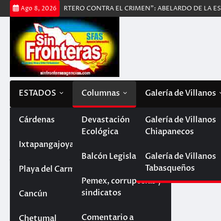
Saltar
NTE Y CERTERO CONTRA EL CRIMEN”: ABELARDO DE LA ESPRIELLA
Ago 8, 2026
al
contenido
ESTADOS
Columnas
Galería de Villanos
Tabasco
Cárdenas
Devastación
Galería de Villanos
Categoría:
Ojo Visor
Ecológica
Chiapanecos
Paraíso
Chiapas
Ixtapangajoya
Jacinto López Cruz
Balcón Legislativo
Galería de Villanos
Tabasqueños
Villahermosa
La Trinitaria
Quintana Roo
Playa del Carmen
Pemex, corruptelas y
sindicatos
Reforma
Cancún
Campeche
Comentario a
Chetumal
Veracruz