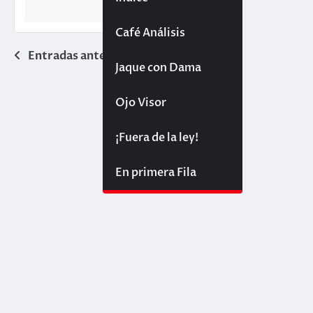
Café Análisis
Navegación
Entradas anteriores
Jaque con Dama
de
Ojo Visor
entradas
¡Fuera de la ley!
En primera Fila