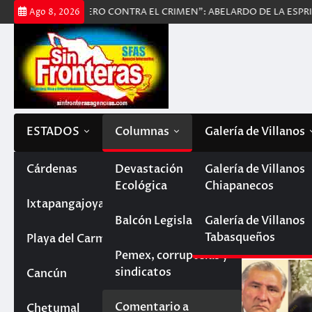
Saltar
Y CERTERO CONTRA EL CRIMEN”: ABELARDO DE LA ESPRIELLA
DU
Ago 8, 2026
al
contenido
ESTADOS
Columnas
Galería de Villanos
Tabasco
Cárdenas
Devastación
Galería de Villanos
Categoría:
Comentario a 
Ecológica
Chiapanecos
Paraíso
Chiapas
Ixtapangajoya
Por: Teodoro Rentería Arróyave
Balcón Legislativo
Galería de Villanos
Tabasqueños
Villahermosa
La Trinitaria
Quintana Roo
Playa del Carmen
Pemex, corruptelas y
sindicatos
Reforma
Cancún
Campeche
Comentario a
Chetumal
Veracruz