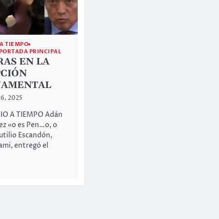
A TIEMPO
PORTADA PRINCIPAL
RAS EN LA
CIÓN
NAMENTAL
16, 2025
O A TIEMPO Adán
z «o es Pen…o, o
utilio Escandón,
ami, entregó el