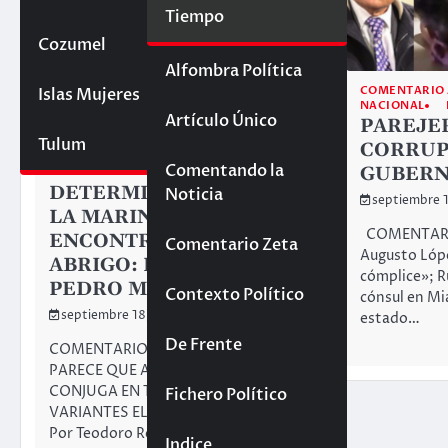
Tiempo
Cozumel
Yucatán
Alfombra Política
COMENTARIO 
Islas Mujeres
NACIONAL
Artículo Único
PAREJE
COMENTARIO A TIEMPO
Tulum
CORRUP
PORTADA PRINCIPAL
EL MAL TUVO UN FIN
Comentando la
GUBER
DETERMINANTE. EN
Noticia
septiembre 
LA MARINA NO
COMENTARI
ENCONTRÓ LUGAR NI
Comentario Zeta
Augusto Lópe
ABRIGO: RAYMUNDO
cómplice»; R
PEDRO MORALES
Contexto Político
cónsul en Mi
septiembre 18, 2025
estado…
De Frente
COMENTARIO A TIEMPO TAL
PARECE QUE AHORA SÍ SE
CONJUGA EN TODAS SUS
Fichero Político
VARIANTES EL VERBO CASTIGAR
Por Teodoro Rentería…
Indice