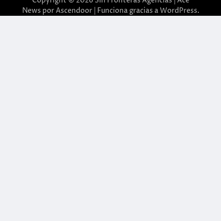
Copyright © 2026
Sin Fronteras Agencias
| Ace
News por
Ascendoor
| Funciona gracias a
WordPress
.