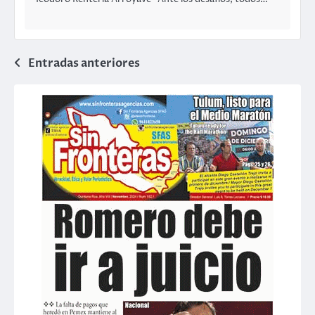
Navegación
Entradas anteriores
de
entradas