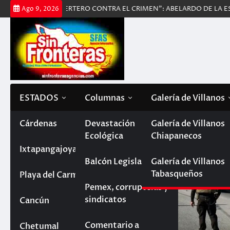
Saltar
NTE Y CERTERO CONTRA EL CRIMEN”: ABELARDO DE LA ESPRIELLA
Ago 9, 2026
al
contenido
ESTADOS
Columnas
Galería de Villanos
Tabasco
Cárdenas
Devastación
Galería de Villanos
Día:
5 de septiembre de 2
Ecológica
Chiapanecos
Paraíso
Chiapas
Ixtapangajoya
Balcón Legislativo
Galería de Villanos
Tabasqueños
Villahermosa
La Trinitaria
Quintana Roo
Playa del Carmen
Pemex, corruptelas y
sindicatos
Reforma
Cancún
Campeche
Comentario a
Chetumal
Veracruz