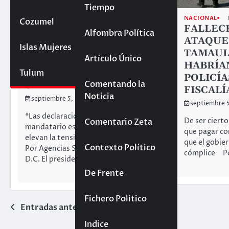
Tiempo
INTERNACIONAL
NACIONAL
Cozumel
Yucatán
PORTADA PRINCIPAL
FALLEC
Alfombra Política
TRUMP ADVIERTE AL
ATAQUE
Islas Mujeres
NARCOTERRORISTA
TAMAUL
Artículo Único
MADURO, QUE
HABRÍA
CUALQUIER AVIÓN
Tulum
POLICÍA
Comentando la
SERÁ DERRIBADO
FISCALÍ
Noticia
septiembre 5, 2025
septiembre 
*Las declaraciones del
De ser ciert
Comentario Zeta
mandatario estadounidense,
que pagar co
elevan la tensión con venezuela
que el gobier
Contexto Político
Por Agencias SFAS/ Washington
cómplice P
D.C. El presidente de la…
De Frente
Fichero Político
Navegación
Entradas anteriores
Indice
de