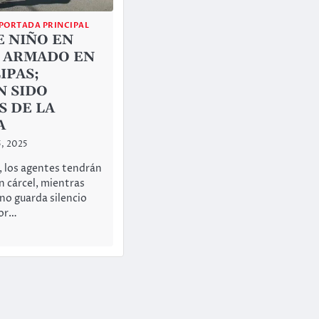
PORTADA PRINCIPAL
E NIÑO EN
 ARMADO EN
IPAS;
N SIDO
S DE LA
A
5, 2025
o, los agentes tendrán
n cárcel, mientras
no guarda silencio
or…