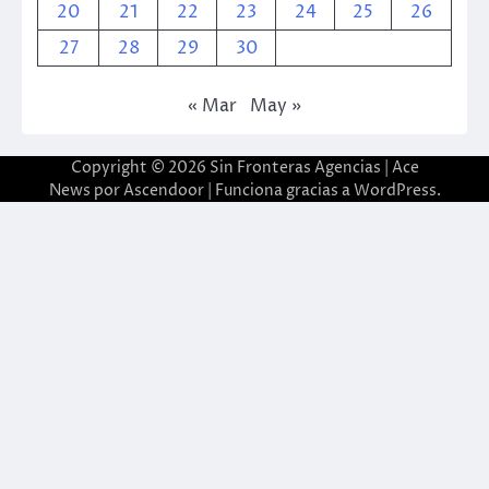
20
21
22
23
24
25
26
27
28
29
30
« Mar
May »
Copyright © 2026
Sin Fronteras Agencias
| Ace
News por
Ascendoor
| Funciona gracias a
WordPress
.