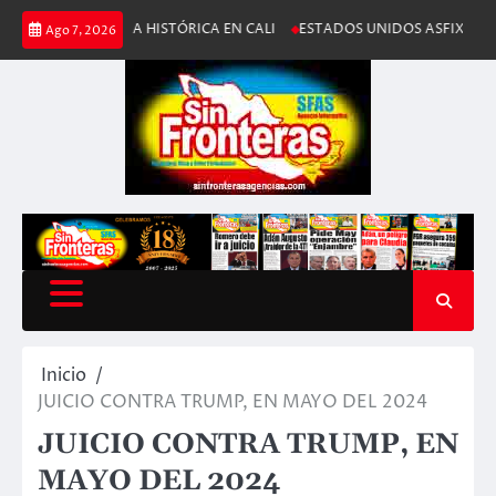
Saltar
EREMONIA HISTÓRICA EN CALI
ESTADOS UNIDOS ASFIXIA A IRÁN; BL
Ago 7, 2026
al
contenido
Inicio
JUICIO CONTRA TRUMP, EN MAYO DEL 2024
JUICIO CONTRA TRUMP, EN
MAYO DEL 2024