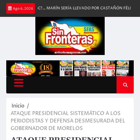
Saltar
ESDE MC?… MARÍN SERÍA LLEVADO POR CASTAÑÓN FÉLIX
¡FABIOLA R
Ago 6, 2026
al
contenido
Inicio
ATAQUE PRESIDENCIAL SISTEMÁTICO A LOS
PERIODISTAS Y DEFENSA DESMESURADA DEL
GOBERNADOR DE MORELOS