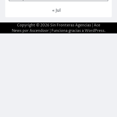
« Jul
Copyright © 2026
Sin Fronteras Agencias
| Ace
News por
Ascendoor
| Funciona gracias a
WordPress
.