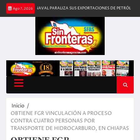
Saltar
OQUEO NAVAL PARALIZA SUS EXPORTACIONES DE PETRÓLEO
¡LO ARRA
Ago 7, 2026
al
contenido
Inicio
OBTIENE FGR VINCULACIÓN A PROCESO
CONTRA CUATRO PERSONAS POR
TRANSPORTE DE HIDROCARBURO, EN CHIAPAS