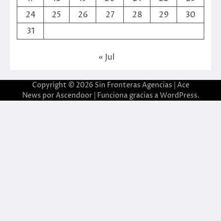
24
25
26
27
28
29
30
31
« Jul
Copyright © 2026
Sin Fronteras Agencias
| Ace
News por
Ascendoor
| Funciona gracias a
WordPress
.