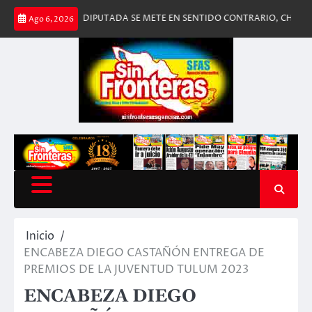
Saltar
BAL!
DIPUTADA SE METE EN SENTIDO CONTRARIO, CHOCA CONTRA DO
Ago 6, 2026
al
contenido
Inicio
ENCABEZA DIEGO CASTAÑÓN ENTREGA DE
PREMIOS DE LA JUVENTUD TULUM 2023
ENCABEZA DIEGO