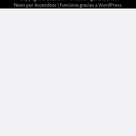
News por
Ascendoor
| Funciona gracias a
WordPress
.