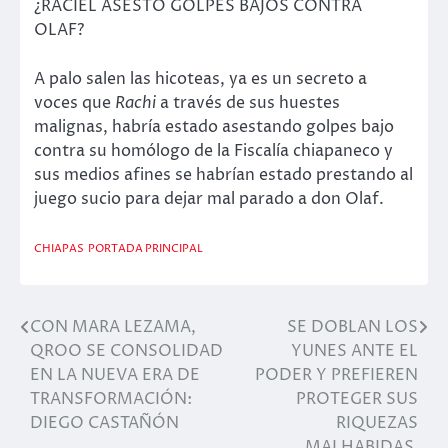
¿RACIEL ASESTÓ GOLPES BAJOS CONTRA
OLAF?
A palo salen las hicoteas, ya es un secreto a
voces que
Rachi
a través de sus huestes
malignas, habría estado asestando golpes bajo
contra su homólogo de la Fiscalía chiapaneco y
sus medios afines se habrían estado prestando al
juego sucio para dejar mal parado a don Olaf.
CHIAPAS
PORTADA PRINCIPAL
CON MARA LEZAMA,
SE DOBLAN LOS
Navegación
QROO SE CONSOLIDAD
YUNES ANTE EL
de
EN LA NUEVA ERA DE
PODER Y PREFIEREN
TRANSFORMACIÓN:
PROTEGER SUS
entradas
DIEGO CASTAÑÓN
RIQUEZAS
MALHABIDAS