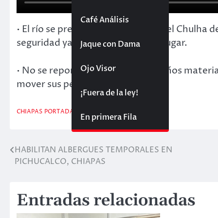
Café Análisis
• El río se precipitó sobre el barrio el Chulha 
seguridad ya se encuentran en el lugar.
Jaque con Dama
Ojo Visor
• No se reportan víctimas; solo daños materi
mover sus pertenencias.
¡Fuera de la ley!
CHIAPAS
PORTADA PRINCIPAL
En primera Fila
HABILITAN ALBERGUES TEMPORALES EN
Navegación
PICHUCALCO, CHIAPAS
de
entradas
Entradas relacionadas