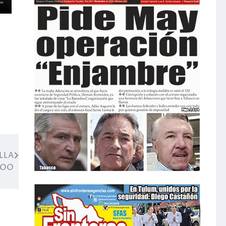
LLA
ROO