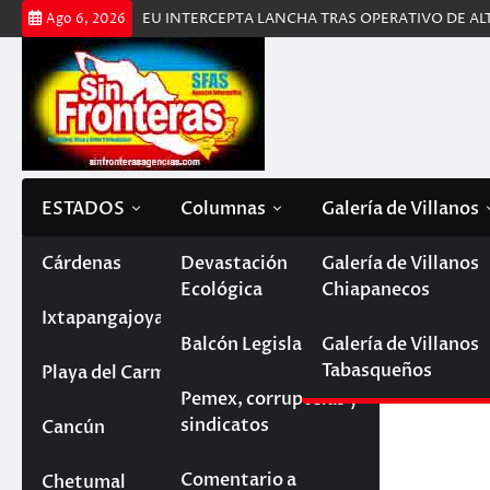
Saltar
OSTERA DE EU INTERCEPTA LANCHA TRAS OPERATIVO DE ALTO RIESG
Ago 6, 2026
al
contenido
ESTADOS
Columnas
Galería de Villanos
Tabasco
Cárdenas
Devastación
Galería de Villanos
Inicio
DESBORDA RÍO EN CHIAPAS; LAS AUTORI
Ecológica
Chiapanecos
Paraíso
Chiapas
Ixtapangajoya
DESBORDA RÍO EN CH
Balcón Legislativo
Galería de Villanos
AUTORIDADES SE EN
Tabasqueños
Villahermosa
La Trinitaria
Quintana Roo
Playa del Carmen
Pemex, corruptelas y
ALERTA
sindicatos
Reforma
Cancún
Campeche
julio 29, 2023
Comentario a
Chetumal
Veracruz