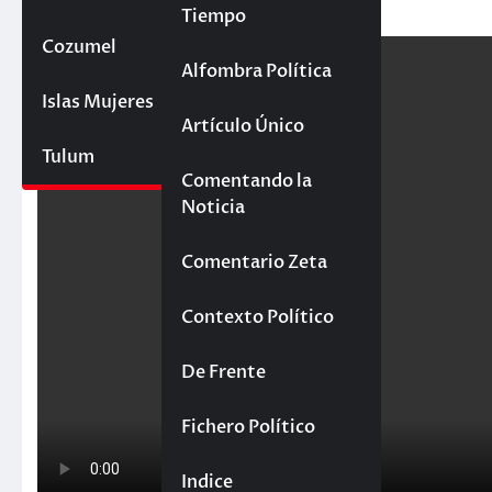
Tiempo
Cozumel
Yucatán
Alfombra Política
Islas Mujeres
Artículo Único
Tulum
Comentando la
Noticia
Comentario Zeta
Contexto Político
De Frente
Fichero Político
Indice