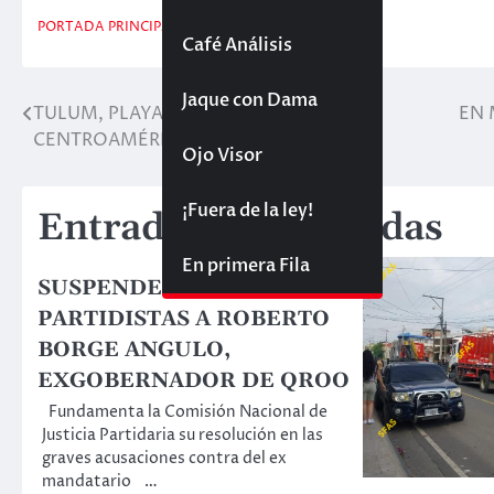
PORTADA PRINCIPAL
QUINTANA ROO
TULUM
Café Análisis
Jaque con Dama
TULUM, PLAYA LÍDER EN MÉXICO Y
EN 
Navegación
CENTROAMÉRICA: DIEGO CASTAÑÓN
de
Ojo Visor
entradas
¡Fuera de la ley!
Entradas relacionadas
En primera Fila
SUSPENDE PRI DERECHOS
PARTIDISTAS A ROBERTO
BORGE ANGULO,
EXGOBERNADOR DE QROO
Fundamenta la Comisión Nacional de
Justicia Partidaria su resolución en las
graves acusaciones contra del ex
mandatario …