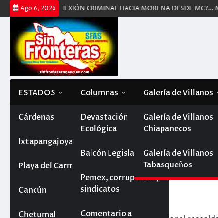
Saltar
GA
¿CONEXIÓN CRIMINAL HACIA MORENA DESDE MC?… MARÍN SER
Ago 6, 2026
al
contenido
ESTADOS
Columnas
Galería de Villanos
Tabasco
Cárdenas
Devastación
Galería de Villanos
Inicio
PROXIMAMENTE, INAUGURACIÓN DEL AER
Ecológica
Chiapanecos
Paraíso
Chiapas
Ixtapangajoya
PROXIMAMENTE, INA
Balcón Legislativo
Galería de Villanos
AEROPUERTO DE TUL
Tabasqueños
Villahermosa
La Trinitaria
Quintana Roo
Playa del Carmen
Pemex, corruptelas y
agosto 28, 2023
sindicatos
Reforma
Cancún
Campeche
Comentario a
Chetumal
Veracruz