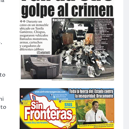
la
.
cto
mi
ito