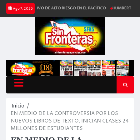
Saltar
ERATIVO DE ALTO RIESGO EN EL PACÍFICO
HUMBERTO DE LOS SANTOS
Ago 7, 2026
al
contenido
Inicio
EN MEDIO DE LA CONTROVERSIA POR LOS
NUEVOS LIBROS DE TEXTO, INICIAN CLASES 24
MILLONES DE ESTUDIANTES