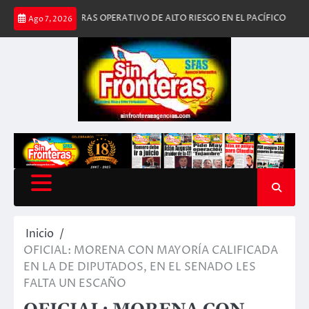
Saltar
CHA TRAS OPERATIVO DE ALTO RIESGO EN EL PACÍFICO
HUMBERTO DE 
Ago 7, 2026
al
contenido
Inicio
OFICIAL: MORENA CON MAYORÍA CALIFICADA
EN LA DE DIPUTADOS, EN EL SENADO LES
FALTA UN ESCAÑO