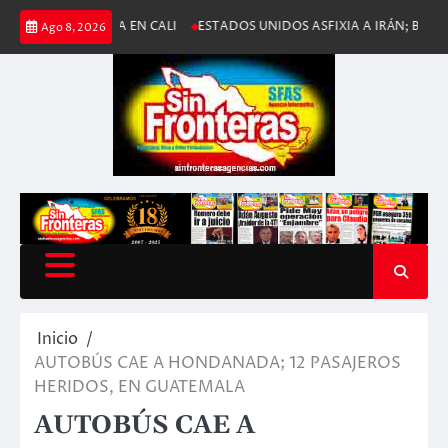
Saltar
TÓRICA EN CALI
ESTADOS UNIDOS ASFIXIA A IRÁN; BLOQUEO NAVAL 
Ago 8, 2026
al
contenido
Inicio
AUTOBÚS CAE A HONDANADA; 12 PASAJEROS
HERIDOS, EN GUATEMALA
AUTOBÚS CAE A