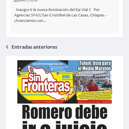
junio 3, 2026
Inauguró la nueva iluminación del Eje Vial 2 Por
Agencias SFAS/San Cristóbal de Las Casas, Chiapas.-
¡Avanzamos con…
Navegación
Entradas anteriores
de
entradas