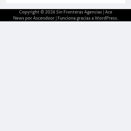
Copyright © 2026
Sin Fronteras Agencias
| Ace
News por
Ascendoor
| Funciona gracias a
WordPress
.