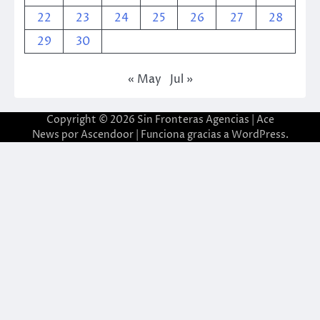
22
23
24
25
26
27
28
29
30
« May
Jul »
Copyright © 2026
Sin Fronteras Agencias
| Ace
News por
Ascendoor
| Funciona gracias a
WordPress
.