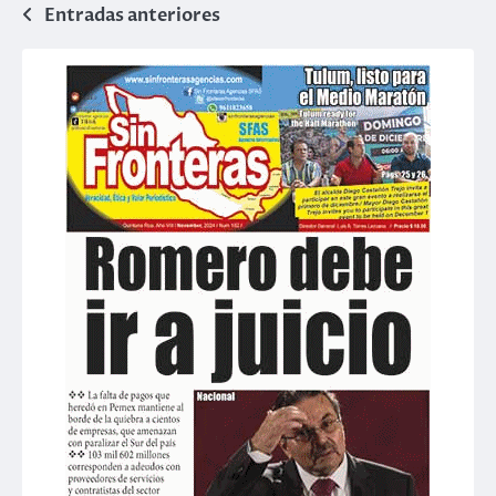
Navegación
Entradas anteriores
de
entradas