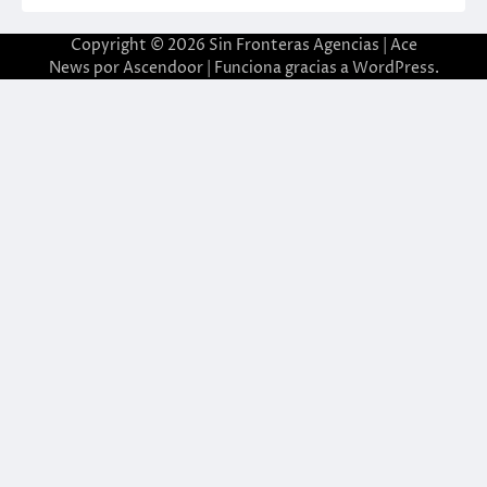
Copyright © 2026
Sin Fronteras Agencias
| Ace
News por
Ascendoor
| Funciona gracias a
WordPress
.