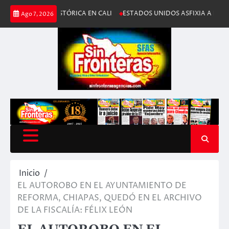
Saltar
IA HISTÓRICA EN CALI
ESTADOS UNIDOS ASFIXIA A IRÁN; BLOQUEO 
Ago 7, 2026
al
contenido
Inicio
EL AUTOROBO EN EL AYUNTAMIENTO DE
REFORMA, CHIAPAS, QUEDÓ EN EL ARCHIVO
DE LA FISCALÍA: FÉLIX LEÓN