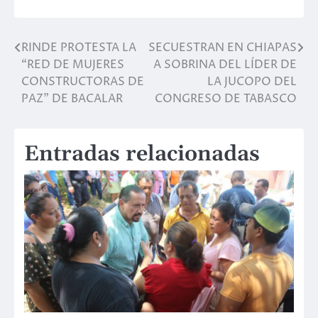
RINDE PROTESTA LA
SECUESTRAN EN CHIAPAS
Navegación
“RED DE MUJERES
A SOBRINA DEL LÍDER DE
de
CONSTRUCTORAS DE
LA JUCOPO DEL
PAZ” DE BACALAR
CONGRESO DE TABASCO
entradas
Entradas relacionadas