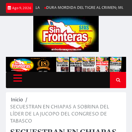
Saltar
ESPRIELLA
DURA MORDIDA DEL TIGRE AL CRIMEN; MUERE ALEXIS PE
Ago 9, 2026
al
contenido
Inicio
SECUESTRAN EN CHIAPAS A SOBRINA DEL
LÍDER DE LA JUCOPO DEL CONGRESO DE
TABASCO