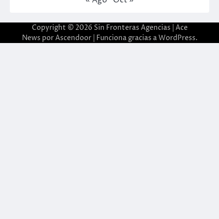
Copyright © 2026
Sin Fronteras Agencias
| Ace
News por
Ascendoor
| Funciona gracias a
WordPress
.