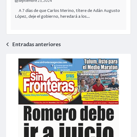
septiembre 23, 2024
A 7 días de que Carlos Merino, títere de Adán Augusto
López, deje el gobierno, heredará a los…
Navegación
Entradas anteriores
de
entradas