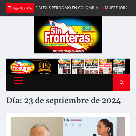
Saltar
N; MUERE ALEXIS PERDOMO EN COLOMBIA
MUERE JORGE MESSI, PADRE
Ago 8, 2026
al
contenido
Día:
23 de septiembre de 2024