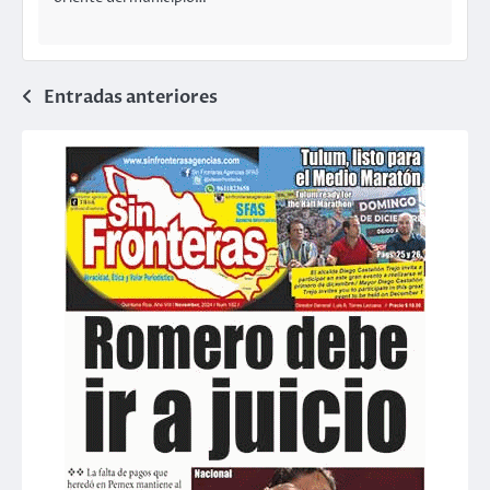
Navegación
Entradas anteriores
de
entradas