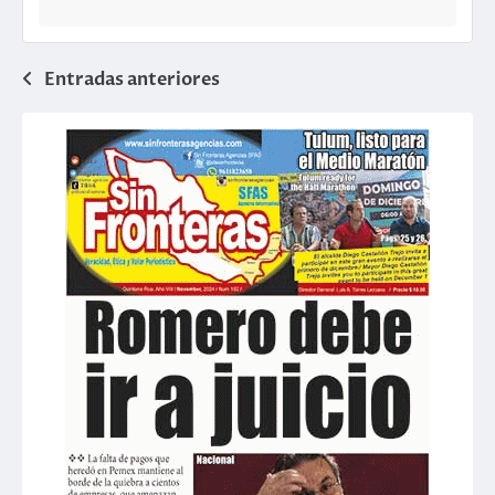
Navegación
Entradas anteriores
de
entradas