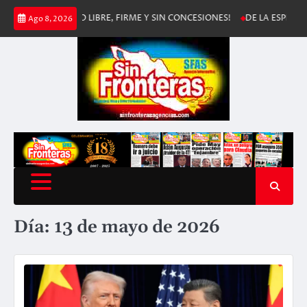
Saltar
DISMO LIBRE, FIRME Y SIN CONCESIONES!
DE LA ESPRIELLA ASUME LA
Ago 8, 2026
al
contenido
Día:
13 de mayo de 2026