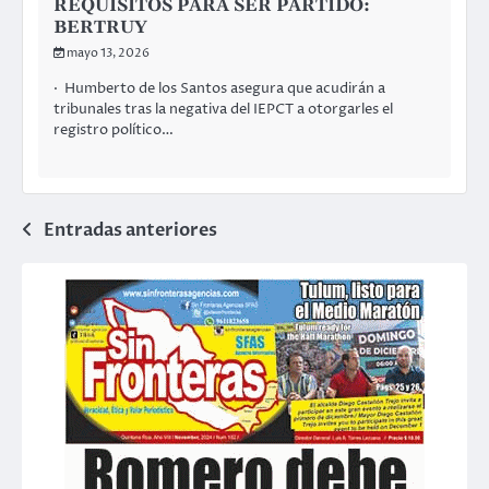
REQUISITOS PARA SER PARTIDO:
BERTRUY
mayo 13, 2026
· Humberto de los Santos asegura que acudirán a
tribunales tras la negativa del IEPCT a otorgarles el
registro político…
Navegación
Entradas anteriores
de
entradas