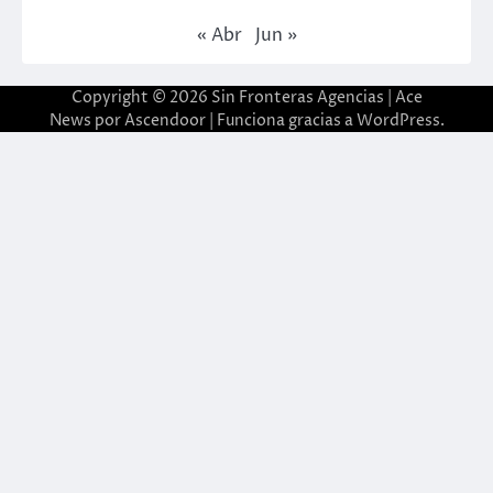
« Abr
Jun »
Copyright © 2026
Sin Fronteras Agencias
| Ace
News por
Ascendoor
| Funciona gracias a
WordPress
.