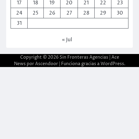
17
18
19
20
21
22
23
24
25
26
27
28
29
30
31
« Jul
Copyright © 2026
Sin Fronteras Agencias
| Ace
News por
Ascendoor
| Funciona gracias a
WordPress
.