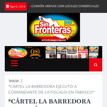
Saltar
RMEN
CAMIÓN ARRASA CON LOCALES COMERCIALES DEL MERCADO EN 
Ago 6, 2026
al
contenido
Inicio
*CÁRTEL LA BARREDORA EJECUTÓ A
COMANDANTE DE LA FISCALÍA EN TABASCO*
*CÁRTEL LA BARREDORA